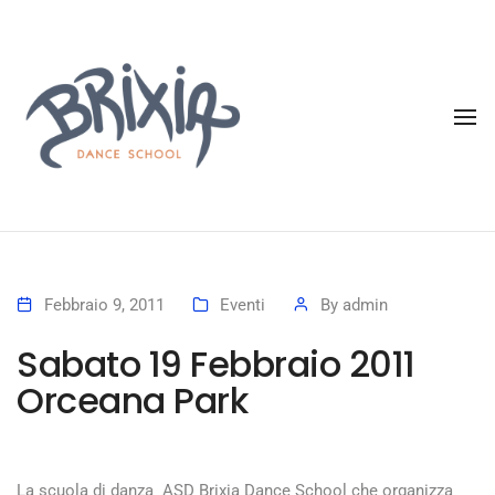
To
Febbraio 9, 2011
Eventi
By
admin
Sabato 19 Febbraio 2011
Orceana Park
La scuola di danza ASD Brixia Dance School che organizza